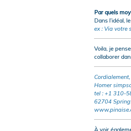
Par quels moye
Dans l’idéal, l
ex : Via votre 
Voila, je pens
collaborer dan
Cordialement,
Homer simpso
tel : +1 310-
62704 Springf
www.pinaise
À voir égalem