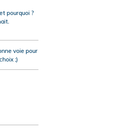
et pourquoi ?
ait.
onne voie pour
hoix ;)