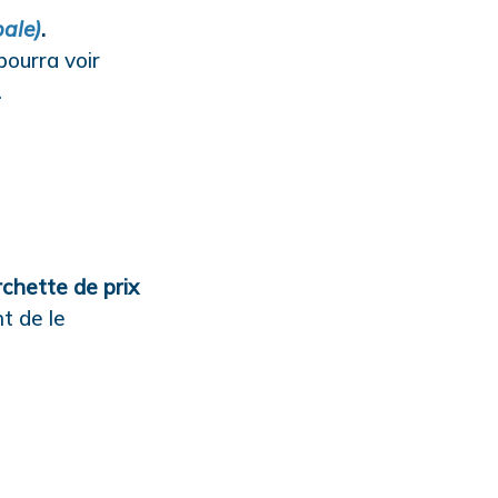
pale)
.
pourra voir
.
rchette de prix
t de le