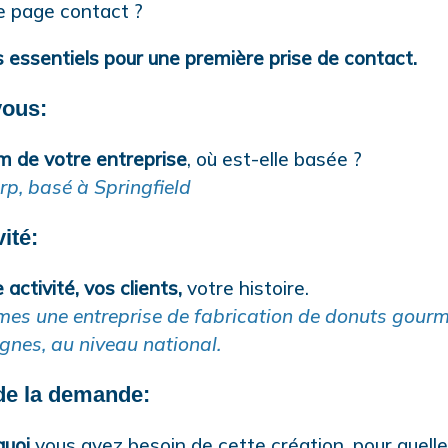
re page contact ?
s essentiels pour une première prise de contact.
vous:
m de votre entreprise
, où est-elle basée ?
rp, basé à Springfield
vité:
activité, vos clients,
votre histoire.
mes une entreprise de fabrication de donuts gour
gnes, au niveau national.
 de la demande:
quoi
vous avez besoin de cette création, pour quelle