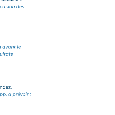
ccasion des
n avant le
ultats
endez.
p. a prévoir :