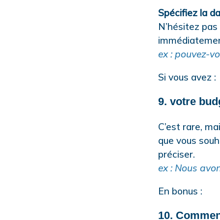
Spécifiez la d
N’hésitez pas 
immédiatement 
ex : pouvez-vo
Si vous avez :
9. votre bud
C’est rare, ma
que vous souha
préciser.
ex : Nous avo
En bonus :
10. Comment