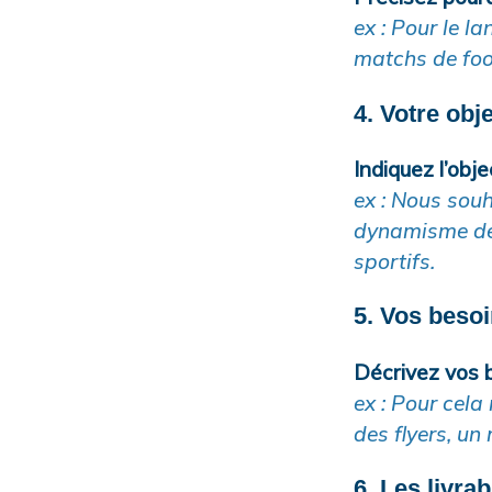
ex : Pour le 
matchs de foot
4. Votre obje
Indiquez l’obj
ex : Nous souh
dynamisme de 
sportifs.
5. Vos besoi
Décrivez vos 
ex : Pour cela
des flyers, un
6. Les livrab