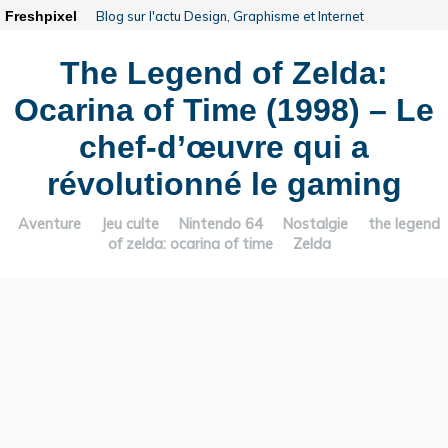
Freshpixel
Blog sur l'actu Design, Graphisme et Internet
The Legend of Zelda:
Ocarina of Time (1998) – Le
chef-d’œuvre qui a
révolutionné le gaming
Aventure
Jeu culte
Nintendo 64
Nostalgie
the legend
of zelda: ocarina of time
Zelda