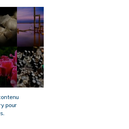
 contenu
ry pour
s.