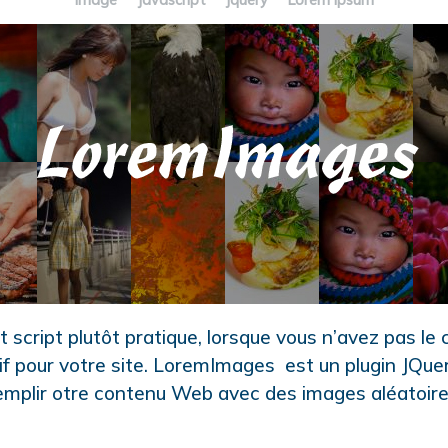
Image
Javascript
jquery
Lorem Ipsum
t script plutôt pratique, lorsque vous n’avez pas le
tif pour votre site. LoremImages est un plugin JQue
emplir otre contenu Web avec des images aléatoire