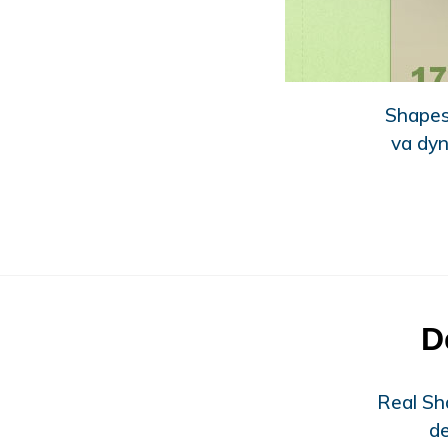
Shapesh
va dyn
D
Real Sh
d