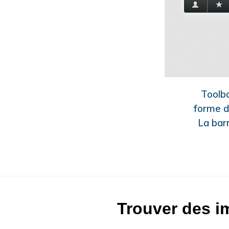
Toolba
forme de
La bar
Trouver des i