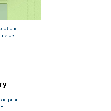
ript qui
orme de
ry
ait pour
es