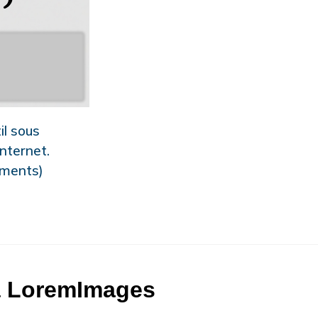
il sous
internet.
éments)
 à LoremImages