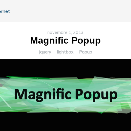
ernet
novembre 1, 2013
Magnific Popup
jquery
lightbox
Popup