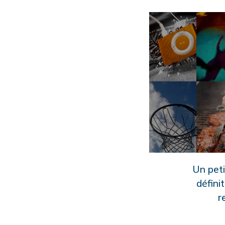
Un peti
défini
r