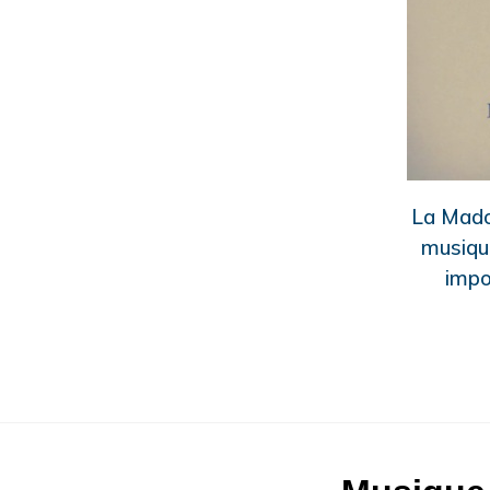
La Madon
musique
impo