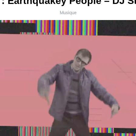
: Earthquakey People – DJ S
Musique