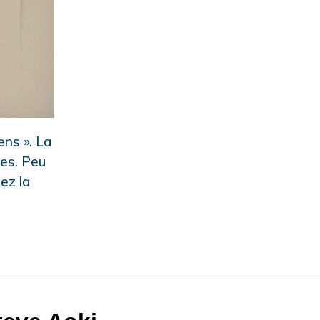
ens ». La
res. Peu
ez la