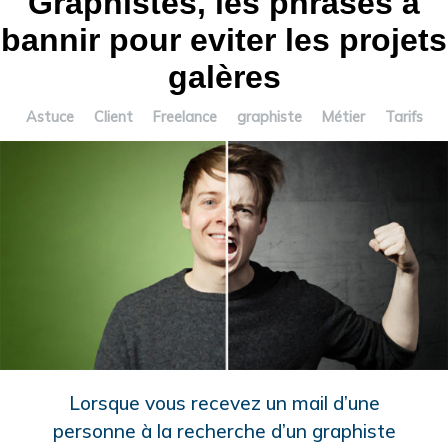
Graphistes, les phrases à
bannir pour eviter les projets
galères
Astuce
Client
Freelance
graphiste
Métier
Tarifs
Lorsque vous recevez un mail d’une
personne à la recherche d’un graphiste