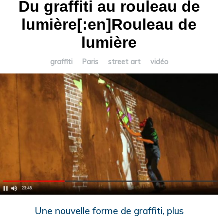
Du graffiti au rouleau de
lumière[:en]Rouleau de
lumière
graffiti
Paris
street art
vidéo
Une nouvelle forme de graffiti, plus