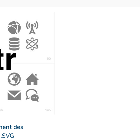
ement des
t .SVG