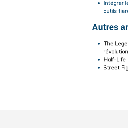
Intégrer 
outils tier
Autres ar
The Legen
révolutio
Half-Life 
Street Fi