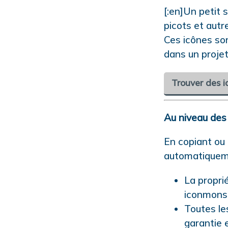
[:en]Un petit 
picots et autr
Ces icônes so
dans un projet
Trouver des i
Au niveau des d
En copiant ou
automatiqueme
La proprié
iconmonst
Toutes le
garantie 