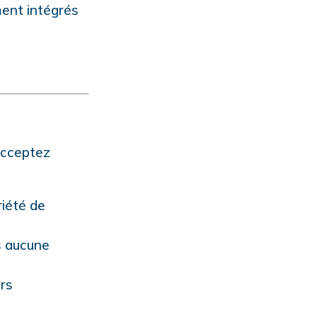
ent intégrés
acceptez
riété de
s aucune
urs