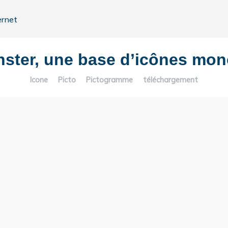
ernet
nster, une base d’icônes mo
Icone
Picto
Pictogramme
téléchargement