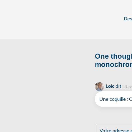
Des
One though
monochro
Loic
dit :
2 ju
Une coquille : 
Votre adresse 