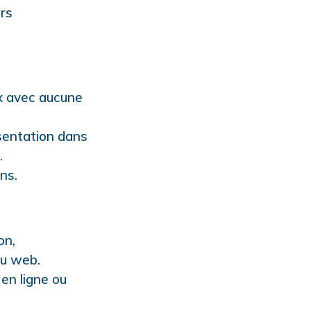
urs
ux avec aucune
sentation dans
.
ins.
on,
ou web.
 en ligne ou