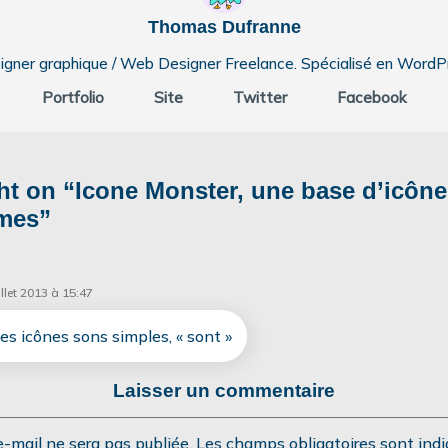
Thomas Dufranne
igner graphique / Web Designer Freelance. Spécialisé en WordP
Portfolio
Site
Twitter
Facebook
t on “
Icone Monster, une base d’icône
mes
”
illet 2013 à 15:47
Ces icônes sons simples, « sont »
Laisser un commentaire
e-mail ne sera pas publiée.
Les champs obligatoires sont ind