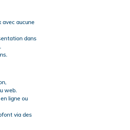
ux avec aucune
sentation dans
.
ins.
on,
ou web.
 en ligne ou
font via des