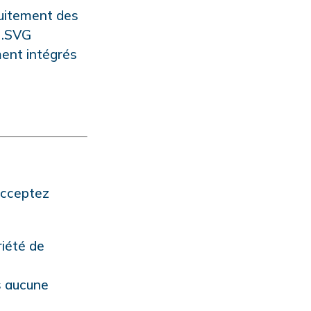
tuitement des
t .SVG
ent intégrés
acceptez
riété de
s aucune