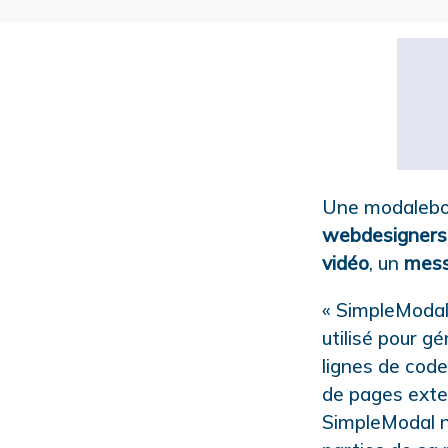
Une modalebox 
webdesigners
vidéo
, un
mess
« SimpleModal 
utilisé pour 
lignes de code
de pages exter
SimpleModal n’