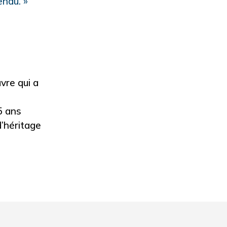
endu. »
vre qui a
5 ans
d’héritage