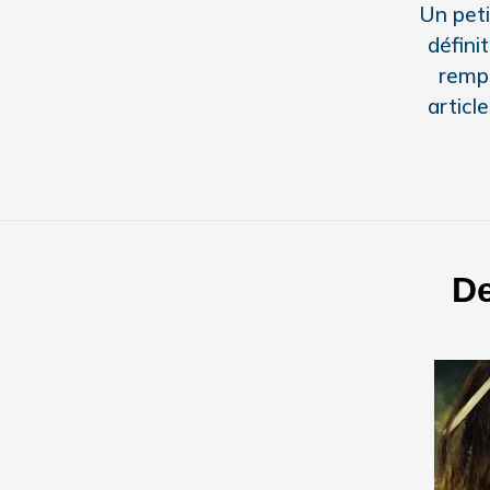
Un peti
défini
rempl
articl
De