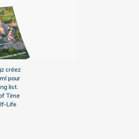
gz créez
ml pour
g list.
 of Time
f-Life