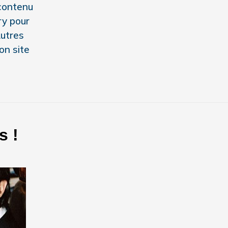
 contenu
ry pour
Autres
on site
s !