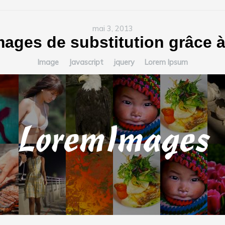
mai 3, 2013
mages de substitution grâce
Image
Javascript
jquery
Lorem Ipsum