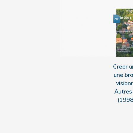
Creer u
une br
vision
Autres 
(1998