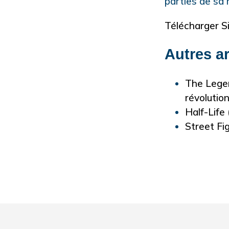
parties de sa
Télécharger S
Autres ar
The Legen
révolutio
Half-Life 
Street Fi