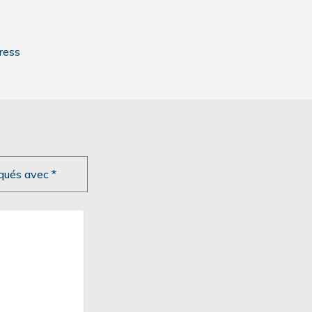
ress
iqués avec
*